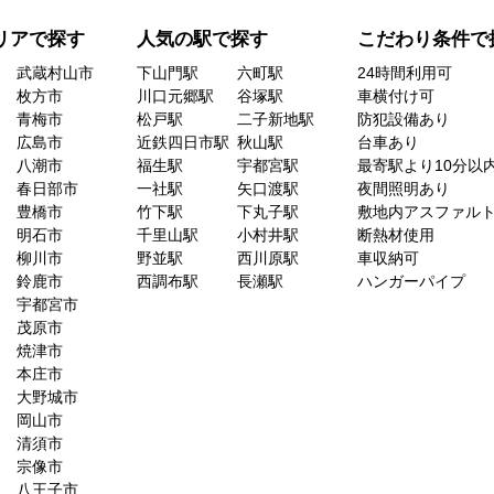
リアで探す
人気の駅で探す
こだわり条件で
武蔵村山市
下山門駅
六町駅
24時間利用可
枚方市
川口元郷駅
谷塚駅
車横付け可
青梅市
松戸駅
二子新地駅
防犯設備あり
広島市
近鉄四日市駅
秋山駅
台車あり
八潮市
福生駅
宇都宮駅
最寄駅より10分以
春日部市
一社駅
矢口渡駅
夜間照明あり
豊橋市
竹下駅
下丸子駅
敷地内アスファル
明石市
千里山駅
小村井駅
断熱材使用
柳川市
野並駅
西川原駅
車収納可
鈴鹿市
西調布駅
長瀬駅
ハンガーパイプ
宇都宮市
茂原市
焼津市
本庄市
大野城市
岡山市
清須市
宗像市
八王子市