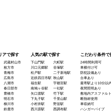
リアで探す
人気の駅で探す
こだわり条件で
武蔵村山市
下山門駅
六町駅
24時間利用可
枚方市
川口元郷駅
谷塚駅
車横付け可
青梅市
松戸駅
二子新地駅
防犯設備あり
広島市
近鉄四日市駅
秋山駅
台車あり
八潮市
福生駅
宇都宮駅
最寄駅より10分以
春日部市
南鳩ヶ谷駅
一社駅
夜間照明あり
豊橋市
矢口渡駅
竹下駅
敷地内アスファル
明石市
下丸子駅
千里山駅
断熱材使用
柳川市
小村井駅
野並駅
車収納可
鈴鹿市
西川原駅
西調布駅
ハンガーパイプ