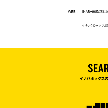
WEB：
INABA96瑞穂
イナバボックス