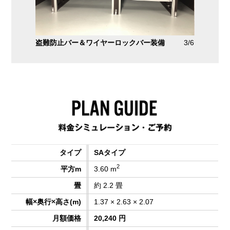
しておりま
盗難防止バー＆ワイヤーロックバー装備
3/6
セコム防
2/6
SAタイプ
2
3.60 m
約 2.2 畳
1.37 × 2.63 × 2.07
20,240 円