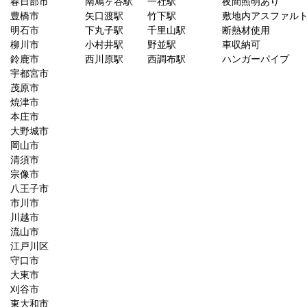
春日部市
南鳩ヶ谷駅
一社駅
夜間照明あり
豊橋市
矢口渡駅
竹下駅
敷地内アスファル
明石市
下丸子駅
千里山駅
断熱材使用
柳川市
小村井駅
野並駅
車収納可
鈴鹿市
西川原駅
西調布駅
ハンガーパイプ
宇都宮市
茂原市
焼津市
本庄市
大野城市
岡山市
清須市
宗像市
八王子市
市川市
川越市
流山市
江戸川区
守口市
大東市
刈谷市
東大和市