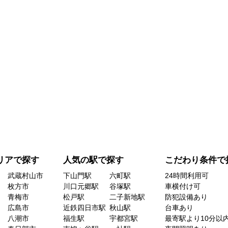
リアで探す
人気の駅で探す
こだわり条件で
武蔵村山市
下山門駅
六町駅
24時間利用可
枚方市
川口元郷駅
谷塚駅
車横付け可
青梅市
松戸駅
二子新地駅
防犯設備あり
広島市
近鉄四日市駅
秋山駅
台車あり
八潮市
福生駅
宇都宮駅
最寄駅より10分以