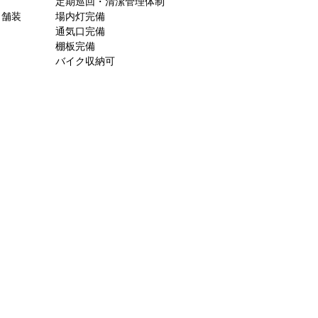
定期巡回・清潔管理体制
ト舗装
場内灯完備
通気口完備
棚板完備
バイク収納可