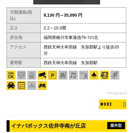
月額価格(税
9,130 円～35,090 円
込)
広さ
2.2～10.0畳
所在地
福岡県柳川市東蒲池79-7の北
アクセス
西鉄天神大牟田線 矢加部駅より徒歩20
分
最寄駅
西鉄天神大牟田線 矢加部駅
アイコンについて
MORE
イナバボックス佐井寺南が丘店
屋外型