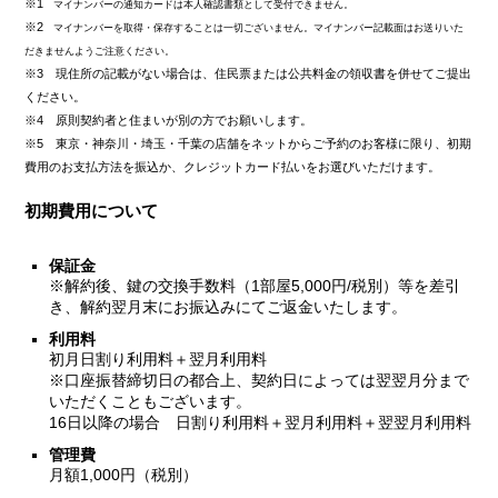
※1
マイナンバーの通知カードは本人確認書類として受付できません。
※2
マイナンバーを取得・保存することは一切ございません。マイナンバー記載面はお送りいた
だきませんようご注意ください。
※3 現住所の記載がない場合は、住民票または公共料金の領収書を併せてご提出
ください。
※4 原則契約者と住まいが別の方でお願いします。
※5 東京・神奈川・埼玉・千葉の店舗をネットからご予約のお客様に限り、初期
費用のお支払方法を振込か、クレジットカード払いをお選びいただけます。
初期費用について
保証金
※解約後、鍵の交換手数料（1部屋5,000円/税別）等を差引
き、解約翌月末にお振込みにてご返金いたします。
利用料
初月日割り利用料＋翌月利用料
※口座振替締切日の都合上、契約日によっては翌翌月分まで
いただくこともございます。
16日以降の場合 日割り利用料＋翌月利用料＋翌翌月利用料
管理費
月額1,000円（税別）