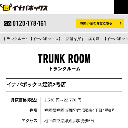
トランクルーム【イナバボックス】
店舗を探す
福岡県
【イナバボック
イナバボックス姪浜2号店
月額価格(税込)
2,530 円～22,770 円
住所
福岡県福岡市西区姪浜駅南4丁目4番8号
アクセス
地下鉄空港線姪浜駅徒歩6分