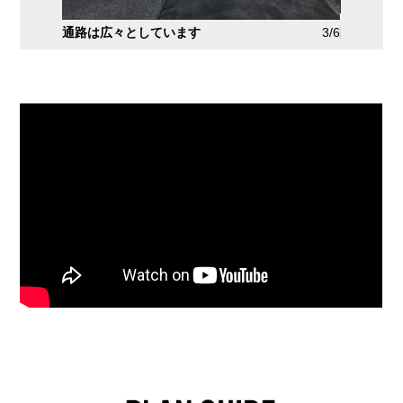
2/6
通路は広々としています
3/6
防犯カメ