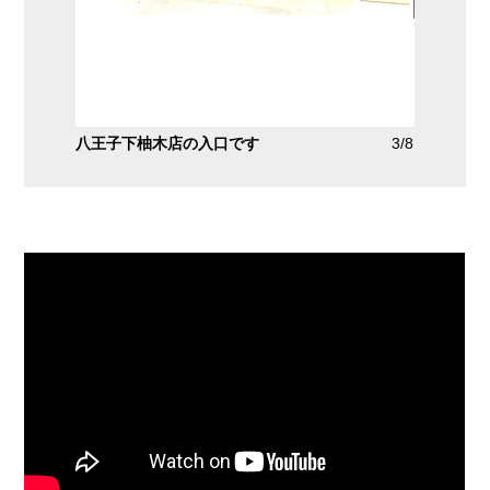
下柚木店の入口です
3/8
シャッタータイプのトランク