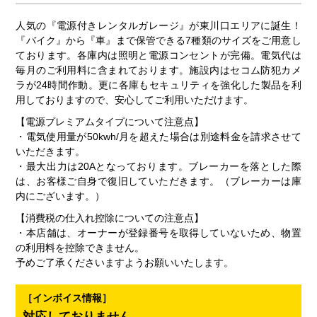
人気の『電源付きレンタルガレージ』が東川口エリアに誕生！
『バイク』から『車』まで保管できる7種類のサイズをご用意し
ております。各庫内は照明と電源コンセントが完備。電気代は
毎月のご利用料に含まれております。施設内はセコム防犯カメ
ラが24時間作動。更に各庫もセキュリティを強化した製品を利
用しておりますので、安心してご利用いただけます。
【電源プレミアムタイプについて注意点】
・電気使用量が50kwh/月を超えた場合は別途料金を請求させて
いただきます。
・最大出力は20Aとなっております。ブレーカーを落とした際
は、お客様ご自身で復旧していただきます。（ブレーカーは庫
内にございます。）
【消費税の仕入れ控除についての注意点】
・本店舗は、オーナーが登録番号を取得していないため、物置
の利用料を控除できません。
予めご了承くださいますようお願いいたします。
［インボイス情報］
対応しておりません。