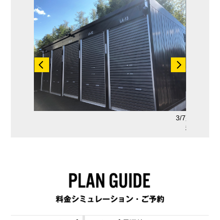
2/7
3/7
盗難防止
種のみ）