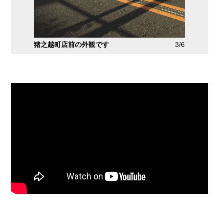
2/6
猪之越町店前の外観です
3/6
トランク