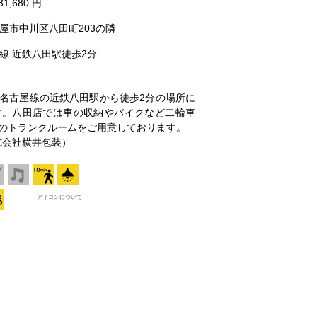
31,680 円
屋市中川区八田町203の隣
線 近鉄八田駅徒歩2分
名古屋線の近鉄八田駅から徒歩2分の場所に
す。八田店では車の収納やバイクなど二輪車
のトランクルームをご用意しております。
（株式会社横井包装）
アイコンについて