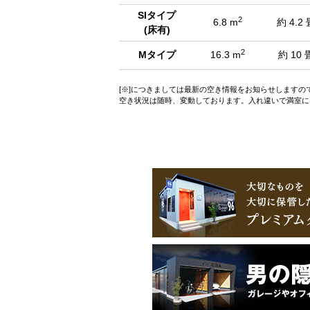
SIタイプ
2
6.8 m
約 4.2 
(床有)
2
Mタイプ
16.3 m
約 10 
[※]につきましては最新の空き情報をお知らせします
空き状況は随時、変動しております。入れ違いで満室に