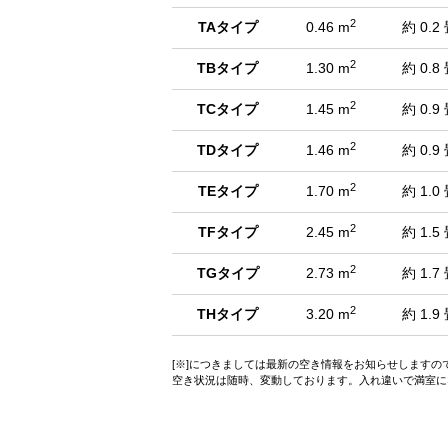
2
TAタイプ
0.46 m
約 0.2
2
TBタイプ
1.30 m
約 0.8
2
TCタイプ
1.45 m
約 0.9
2
TDタイプ
1.46 m
約 0.9
2
TEタイプ
1.70 m
約 1.0
2
TFタイプ
2.45 m
約 1.5
2
TGタイプ
2.73 m
約 1.7
2
THタイプ
3.20 m
約 1.9
[※]につきましては最新の空き情報をお知らせします
空き状況は随時、変動しております。入れ違いで満室に