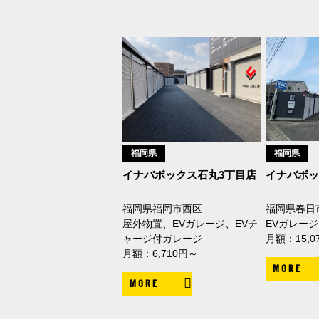
福岡県
福岡県
イナバボックス石丸3丁目店
イナバボ
福岡県福岡市西区
福岡県春日
屋外物置、EVガレージ、EVチ
EVガレージ
ャージ付ガレージ
月額：15,0
月額：6,710円～
MORE
MORE