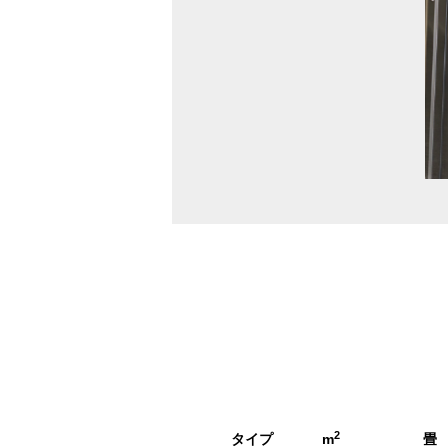
2/2
2
タイプ
m
畳