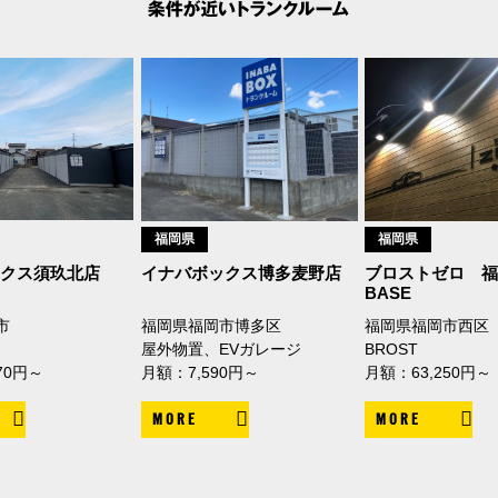
福岡県
福岡県
ックス須玖北店
イナバボックス博多麦野店
ブロストゼロ 福
BASE
市
福岡県福岡市博多区
福岡県福岡市西区
屋外物置、EVガレージ
BROST
70円～
月額：7,590円～
月額：63,250円～
MORE
MORE