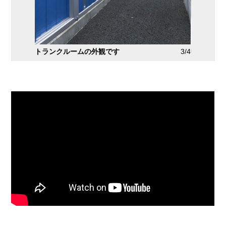
2/4
トランクルームの外観です
3/4
中には棚