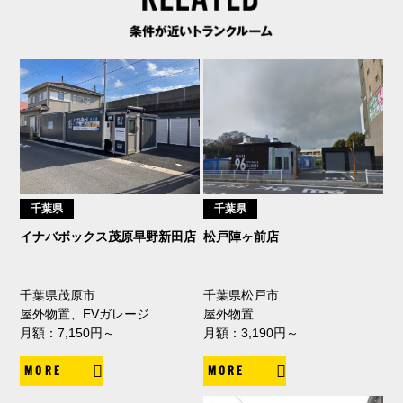
千葉県
千葉県
イナバボックス茂原早野新田店
松戸陣ヶ前店
千葉県茂原市
千葉県松戸市
屋外物置、EVガレージ
屋外物置
月額：7,150円～
月額：3,190円～
MORE
MORE