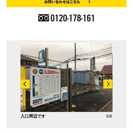
0120-178-161
5/6
入口周辺です
6/6
イナバボ