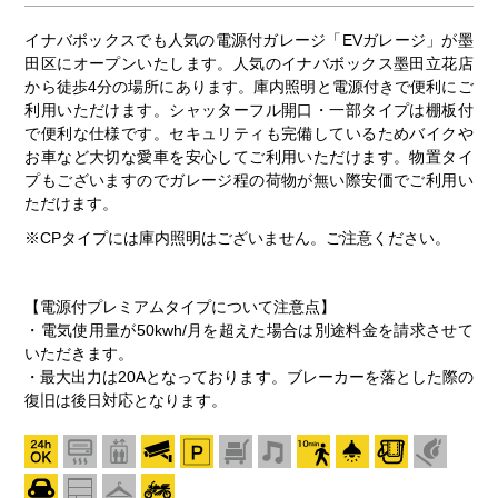
イナバボックスでも人気の電源付ガレージ「EVガレージ」が墨
田区にオープンいたします。人気のイナバボックス墨田立花店
から徒歩4分の場所にあります。庫内照明と電源付きで便利にご
利用いただけます。シャッターフル開口・一部タイプは棚板付
で便利な仕様です。セキュリティも完備しているためバイクや
お車など大切な愛車を安心してご利用いただけます。物置タイ
プもございますのでガレージ程の荷物が無い際安価でご利用い
ただけます。
※CPタイプには庫内照明はございません。ご注意ください。
【電源付プレミアムタイプについて注意点】
・電気使用量が50kwh/月を超えた場合は別途料金を請求させて
いただきます。
・最大出力は20Aとなっております。ブレーカーを落とした際の
復旧は後日対応となります。