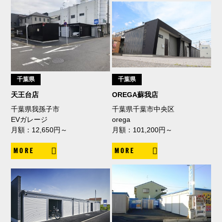
千葉県
千葉県
天王台店
OREGA蘇我店
千葉県我孫子市
千葉県千葉市中央区
EVガレージ
orega
月額：12,650円～
月額：101,200円～
MORE
MORE