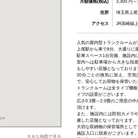
月額価格(税込)
3,300 円～
住所
埼玉県上尾市
アクセス
JR高崎線
人気の屋内型トランクルームが
上尾駅から車で8分、大通りに
駐車スペース1台完備、施設内
室内へは駐車場から大きな段
もしやすい店舗となっておりま
20分ごとの換気に加え、空
で、安心してお荷物を保管いた
トランクルームは全タイプ棚板
イプの設置がございます。
広さ0.3畳～2.0畳のご用意
頂けます。
また、施設内には防犯カメラ
慮した店舗となっております。
大切な収納物の保管場所として
施設入口に段差がございます
大きな地図で見る