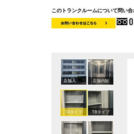
このトランクルームについて問い合
0
専用駐車場あり
店舗入口※段差あり
店舗内観
TEタイ
TAタイプ
TBタイプ
TGタイ