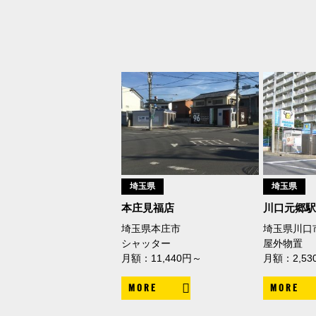
埼玉県
埼玉県
本庄見福店
川口元郷
埼玉県本庄市
埼玉県川口
シャッター
屋外物置
月額：11,440円～
月額：2,53
MORE
MORE