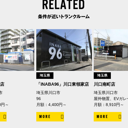
埼玉県
埼玉県
駅店
「INABA96」川口東領家店
川口南町店
市
埼玉県川口市
埼玉県川口市
96
屋外物置、EVガレ
0円～
月額：4,400円～
月額：8,910円～
MORE
MORE