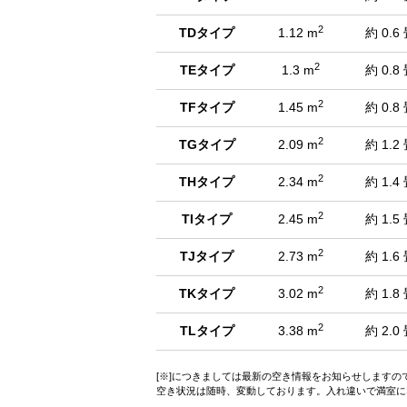
2
TDタイプ
1.12 m
約 0.6
2
TEタイプ
1.3 m
約 0.8
2
TFタイプ
1.45 m
約 0.8
2
TGタイプ
2.09 m
約 1.2
2
THタイプ
2.34 m
約 1.4
2
TIタイプ
2.45 m
約 1.5
2
TJタイプ
2.73 m
約 1.6
2
TKタイプ
3.02 m
約 1.8
2
TLタイプ
3.38 m
約 2.0
[※]につきましては最新の空き情報をお知らせします
空き状況は随時、変動しております。入れ違いで満室に