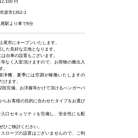
12,100 円
原市1352-1
上尾駅より車で8分
上尾市にオープンいたします。
面した良好な立地となります。
には台車の設置もございます。
差等なく入室頂けますので、お荷物の搬出入
す。
気清浄機、夏季には空調が稼働いたしますの
だけます。
2段完備、お洋服等かけて頂けるハンガーパ
の中からお客様の目的に合わせたタイプをお選び
や入口セキュリティを完備し、安全性にも配
ぜひご検討ください。
。スロープの設置はございませんので、ご利