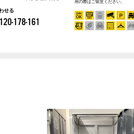
用の際はご留意ください。
わせる
120-178-161
プ
TFタイプ
TKタイプ
TLタイプ
専用駐車場あり
プ
THタイプ
全タイプにハンガーパイプ付
防犯設備完備