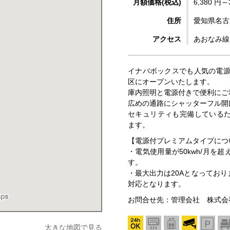
月額価格(税込)
6,380 円～
住所
愛知県名古
アクセス
あおなみ線
イナバボックスでも人気の電源
区にオープンいたします。
庫内照明と電源付きで便利にご
広めの通路にシャッターフル開
セキュリティも完備している
ます。
【電源付プレミアムタイプにつ
・電気使用量が50kwh/月を
す。
・最大出力は20Aとなってお
対応となります。
お問合せ先：管理会社 株式会社横井
大きな地図で見る