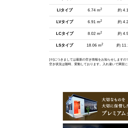
2
LIタイプ
6.74 m
約 4.
2
LVタイプ
6.91 m
約 4.
2
LCタイプ
8.02 m
約 4.
2
LSタイプ
18.06 m
約 11.
[※]につきましては最新の空き情報をお知らせします
空き状況は随時、変動しております。入れ違いで満室に