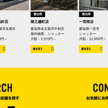
愛知県
愛知県
6高針店
猪之越町店
一宮桜店
屋市名東区
愛知県名古屋市中村区
愛知県一宮市
屋外物置、シャッター
シャッター
0円～
月額：2,970円～
月額：12,650円～
MORE
MORE