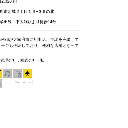
12,320 円
府市水城２丁目１９−３６の北
牟田線 下大利駅より徒歩14分
BA96が太宰府市に初出店。空調を完備して
レージも併設しており、便利な店舗となって
511 管理会社：株式会社一弘
アイコンについて