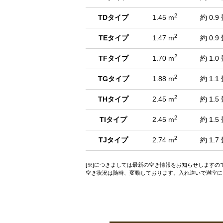
2
TDタイプ
1.45 m
約 0.9
2
TEタイプ
1.47 m
約 0.9
2
TFタイプ
1.70 m
約 1.0
2
TGタイプ
1.88 m
約 1.1
2
THタイプ
2.45 m
約 1.5
2
TIタイプ
2.45 m
約 1.5
2
TJタイプ
2.74 m
約 1.7
[※]につきましては最新の空き情報をお知らせします
空き状況は随時、変動しております。入れ違いで満室に