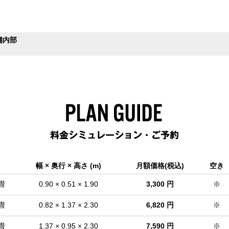
B※画像はイメージです
幅 × 奥行 × 高さ (m)
月額価格(税込)
空き
 畳
0.90 × 0.51 × 1.90
3,300 円
※
 畳
0.82 × 1.37 × 2.30
6,820 円
※
 畳
1.37 × 0.95 × 2.30
7,590 円
※