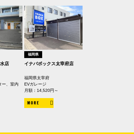
福岡県
水店
イナバボックス太宰府店
福岡県太宰府
ター、室内
EVガレージ
月額：14,520円～
MORE