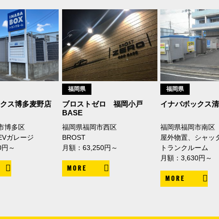
福岡県
福岡県
ックス博多麦野店
ブロストゼロ 福岡小戸
イナバボックス清
BASE
市博多区
福岡県福岡市西区
福岡県福岡市南区
EVガレージ
BROST
屋外物置、シャッ
0円～
月額：63,250円～
トランクルーム
月額：3,630円～
MORE
MORE