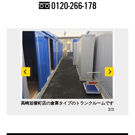
0120-266-178
し入れが可
高崎並榎町店の倉庫タイプのトランクルームです
高崎並榎
2/3
3/3