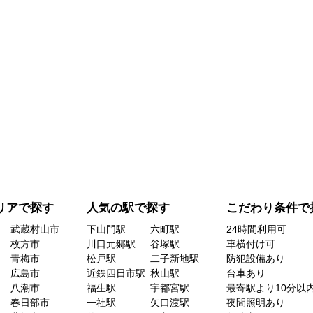
リアで探す
人気の駅で探す
こだわり条件で
武蔵村山市
下山門駅
六町駅
24時間利用可
枚方市
川口元郷駅
谷塚駅
車横付け可
青梅市
松戸駅
二子新地駅
防犯設備あり
広島市
近鉄四日市駅
秋山駅
台車あり
八潮市
福生駅
宇都宮駅
最寄駅より10分以
春日部市
一社駅
矢口渡駅
夜間照明あり