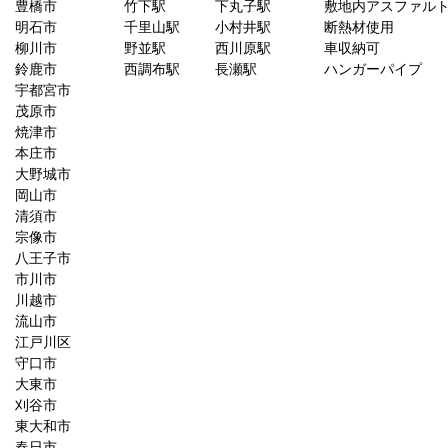
豊橋市
竹下駅
下丸子駅
敷地内アスファル
明石市
千里山駅
小村井駅
断熱材使用
柳川市
野並駅
西川原駅
車収納可
鈴鹿市
西調布駅
長瀬駅
ハンガーパイプ
宇都宮市
茂原市
焼津市
本庄市
大野城市
岡山市
清須市
宗像市
八王子市
市川市
川越市
流山市
江戸川区
守口市
大東市
刈谷市
東大和市
春日市