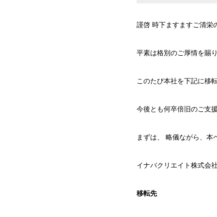
謹啓 時下ますますご清栄
平素は格別のご厚情を賜り
このたび本社を下記に移
今後とも何卒倍旧のご支
まずは、 略儀ながら、本
イナバクリエイト株式会
移転先