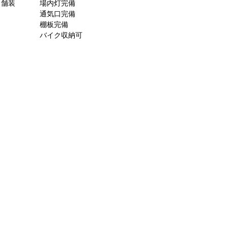
ト舗装
場内灯完備
通気口完備
棚板完備
バイク収納可