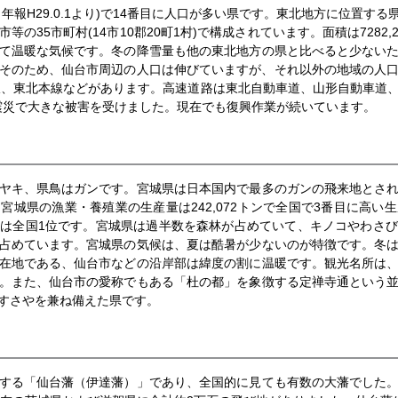
人口年報H29.0.1より)で14番目に人口が多い県です。東北地方に位置
の35市町村(14市10郡20町1村)で構成されています。面積は7282
て温暖な気候です。冬の降雪量も他の東北地方の県と比べると少ない
。そのため、仙台市周辺の人口は伸びていますが、それ以外の地域の人
線、東北本線などがあります。高速道路は東北自動車道、山形自動車道
大震災で大きな被害を受けました。現在でも復興作業が続いています。
ヤキ、県鳥はガンです。宮城県は日本国内で最多のガンの飛来地とさ
宮城県の漁業・養殖業の生産量は242,072トンで全国で3番目に高い
は全国1位です。宮城県は過半数を森林が占めていて、キノコやわさ
占めています。宮城県の気候は、夏は酷暑が少ないのが特徴です。冬
在地である、仙台市などの沿岸部は緯度の割に温暖です。観光名所は
。また、仙台市の愛称でもある「杜の都」を象徴する定禅寺通という
すさやを兼ね備えた県です。
する「仙台藩（伊達藩）」であり、全国的に見ても有数の大藩でした