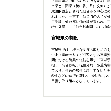
と福島県新地町の約60万石を治め、現
台県と一関県（後に磐井県に改称）が
政治的拠点とされた仙台市を中心に発
れました。一方で、仙台湾の大半が砂
工業港、仙台湾に仙台港が造られ、工
特に発展し、「仙台都市圏」の一極集
宮城県の制度
宮城県では、様々な制度の取り組みを
中小企業者の方々が必要とする事業資
間における復興の道筋を示す「宮城県
指し、高台移転，職住分離，多重防御
ており、住民の居住に適当でないと認
齢化などの進行が著しい地域でにおい
目指す取り組みとなっています。