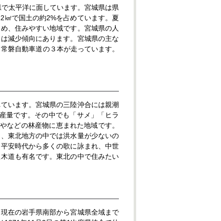
する県で太平洋に面しています。宮城県は県
,22㎢で国土の約2%を占めています。夏
ため、住みやすい地域です。宮城県の人
口は減少傾向にあります。宮城県の主な
、常磐自動車道の３本が走っています。
れています。宮城県の三陸沖合には親潮
生産量です。その中でも「サメ」「ヒラ
びやなどの林産物に恵まれた地域です。
は、東北地方の中では洪水量が少ないの
、平安時代から多くの歌に詠まれ、中世
並木道も有名です。東北の中で住みたい
。現在の岩手県南部から宮城県全域まで