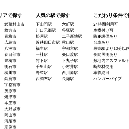
リアで探す
人気の駅で探す
こだわり条件で
武蔵村山市
下山門駅
六町駅
24時間利用可
枚方市
川口元郷駅
谷塚駅
車横付け可
青梅市
松戸駅
二子新地駅
防犯設備あり
広島市
近鉄四日市駅
秋山駅
台車あり
八潮市
福生駅
宇都宮駅
最寄駅より10分以
春日部市
一社駅
矢口渡駅
夜間照明あり
豊橋市
竹下駅
下丸子駅
敷地内アスファル
明石市
千里山駅
小村井駅
断熱材使用
柳川市
野並駅
西川原駅
車収納可
鈴鹿市
西調布駅
長瀬駅
ハンガーパイプ
宇都宮市
茂原市
焼津市
本庄市
大野城市
岡山市
清須市
宗像市