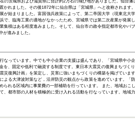
在の茨城県および滋賀県に合計約2万石の飛び地がありました。仙台藩は1
置かれました。その後1872年に仙台県は「宮城県」へと改称されます
展が始まりました。富国強兵政策によって、第二帝国大学（現東北大
浜で、臨海工業の適地がなかったため、宮城県では第二次産業が発展
業集積はある程度進みました。そして、仙台市の政令指定都市化やバ
中が進みました。
行なっています。中でも中小企業の支援は盛んであり、「宮城県中小
金を、固定や低利で融資する制度です。東日本大震災の復興まちづくり
震災復興計画」を策定し、災害に強いまちづくりの構築を掲げていま
による大津波対策など，沿岸防災の観点から政策を進めています。「
められる区域内に事業費の一部補助を行っています。 また、地域おこ
て、都市部の人材を積極的に受け入れる活動を行なっています。地域