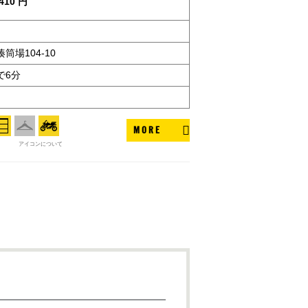
410 円
筒場104-10
で6分
MORE
アイコンについて