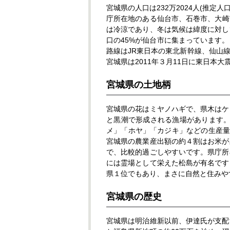
宮城県の人口は232万2024人(推定
庁所在地のある仙台市、石巻市、大崎市等
は冷涼であり、冬は気候は緯度に対し
口の45%が仙台市に集まっています
路線はJR東日本の東北新幹線、仙山
宮城県は2011年３月11日に東日本
宮城県の土地柄
宮城県の花はミヤノハギで、県木はケ
と黒潮で形成される漁場があります。
メ」「ホヤ」「カジキ」などの生産量
宮城県の農業産出額の約４割はお米が
で、比較的過ごしやすいです。県庁所
には霊場として栄えた松島が有名です
県１位でもあり、まさに自然と住みや
宮城県の歴史
宮城県は明治維新以前、伊達氏が支配