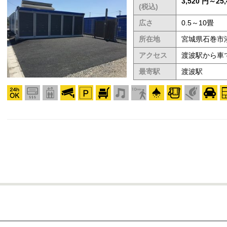
3,520 円～25,
(税込)
広さ
0.5～10畳
所在地
宮城県石巻市湊
アクセス
渡波駅から車
最寄駅
渡波駅