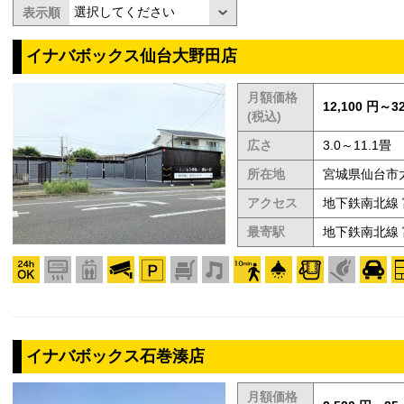
表示順
イナバボックス仙台大野田店
月額価格
12,100 円～32
(税込)
広さ
3.0～11.1畳
所在地
宮城県仙台市太
アクセス
地下鉄南北線
最寄駅
地下鉄南北線
イナバボックス石巻湊店
月額価格