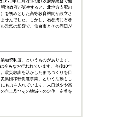
871年11月2日の第1次府県統合で仙
。明治政府が誕生すると、北地方支配の
学）を初めとした高等教育機関が設立さ
しませんでした。しかし、石巻湾に石巻
ブル景気の影響で、仙台市とその周辺が
企業融資制度」というものがあります。
は今もなお行われています。今後10年
す。震災教訓を活かしたまちづくりを目
防災集団移転促進事業」という活動もし
しにも力を入れています。人口減少や高
力の向上及びその地域への定住、定着を