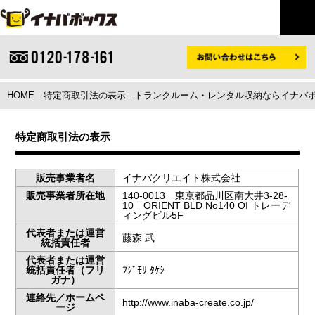
HOME
特定商取引法の表示 - トランクルーム・レンタル収納ならイナバ
特定商取引法の表示
販売事業者名
イナバクリエイト株式会社
販売事業者所在地
140-0013 東京都品川区南大井3-28-
10 ORIENT BLD No140 OI トレーデ
ィングビル5F
代表者または運営
藤森 武
統括責任者
代表者または運営
統括責任者（フリ
ﾌｼﾞﾓﾘ ﾀｹｼ
ガナ）
連絡先／ホームペ
http://www.inaba-create.co.jp/
ージ