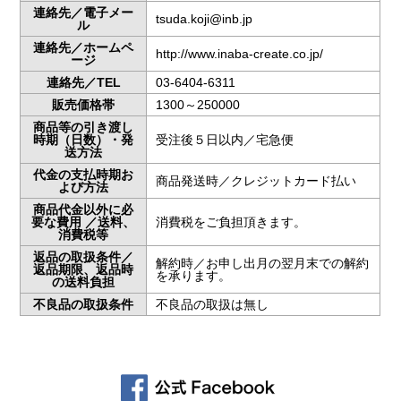
連絡先／電子メー
tsuda.koji@inb.jp
ル
連絡先／ホームペ
http://www.inaba-create.co.jp/
ージ
連絡先／TEL
03-6404-6311
販売価格帯
1300～250000
商品等の引き渡し
時期（日数）・発
受注後５日以内／宅急便
送方法
代金の支払時期お
商品発送時／クレジットカード払い
よび方法
商品代金以外に必
要な費用 ／送料、
消費税をご負担頂きます。
消費税等
返品の取扱条件／
解約時／お申し出月の翌月末での解約
返品期限、返品時
を承ります。
の送料負担
不良品の取扱条件
不良品の取扱は無し