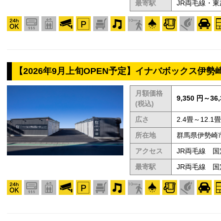
最寄駅
JR両毛線・
【2026年9月上旬OPEN予定】イナバボックス伊勢
月額価格
9,350 円～36,
(税込)
広さ
2.4畳～12.1畳
所在地
群馬県伊勢崎市
アクセス
JR両毛線 国
最寄駅
JR両毛線 国