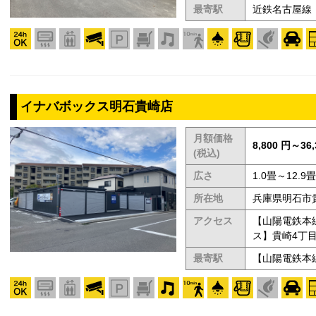
最寄駅
近鉄名古屋線
イナバボックス明石貴崎店
月額価格
8,800 円～36,
(税込)
広さ
1.0畳～12.9畳
所在地
兵庫県明石市貴
アクセス
【山陽電鉄本
ス】貴崎4丁
最寄駅
【山陽電鉄本