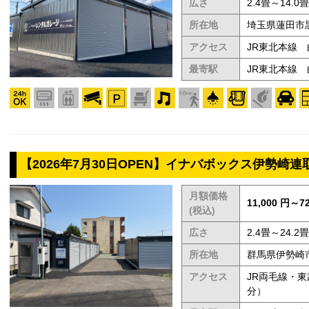
広さ
2.4畳～14.0畳
所在地
埼玉県蓮田市黒
アクセス
JR東北本線 
最寄駅
JR東北本線 
【2026年7月30日OPEN】イナバボックス伊勢崎連
月額価格
11,000 円～72
(税込)
広さ
2.4畳～24.2畳
所在地
群馬県伊勢崎市
アクセス
JR両毛線・
分）