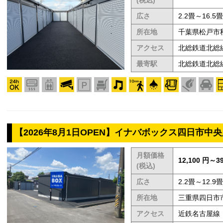
(税込)
広さ
2.2畳～16.5畳
所在地
千葉県松戸市秋
アクセス
北総鉄道北総
最寄駅
北総鉄道北総
【2026年8月1日OPEN】イナバボックス四日市中
月額価格
12,100 円～39
(税込)
広さ
2.2畳～12.9畳
所在地
三重県四日市市
アクセス
近鉄名古屋線