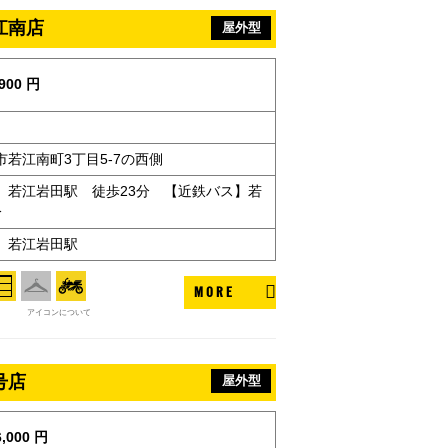
江南店
屋外型
900 円
若江南町3丁目5-7の西側
】若江岩田駅 徒歩23分 【近鉄バス】若
分
】若江岩田駅
MORE
アイコンについて
号店
屋外型
,000 円