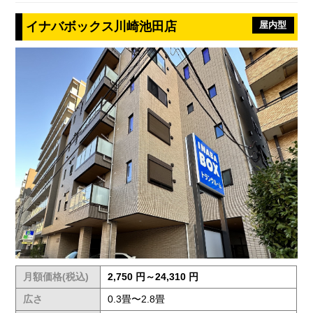
イナバボックス川崎池田店
屋内型
月額価格(税込)
2,750 円～24,310 円
広さ
0.3畳〜2.8畳