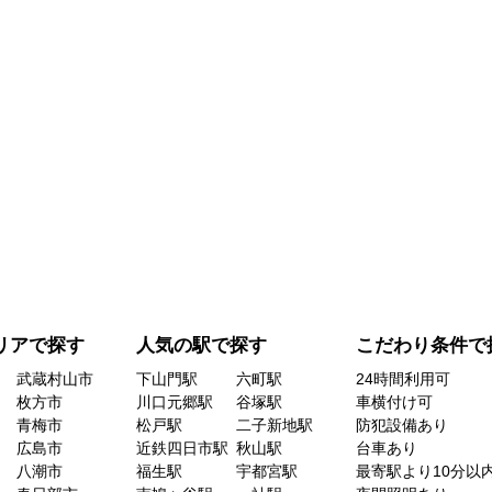
リアで探す
人気の駅で探す
こだわり条件で
武蔵村山市
下山門駅
六町駅
24時間利用可
枚方市
川口元郷駅
谷塚駅
車横付け可
青梅市
松戸駅
二子新地駅
防犯設備あり
広島市
近鉄四日市駅
秋山駅
台車あり
八潮市
福生駅
宇都宮駅
最寄駅より10分以