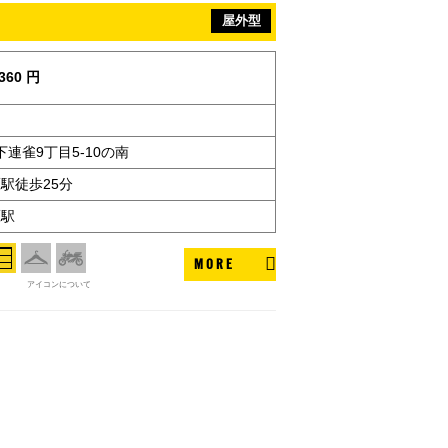
屋外型
360 円
連雀9丁目5-10の南
鷹駅徒歩25分
鷹駅
MORE
アイコンについて