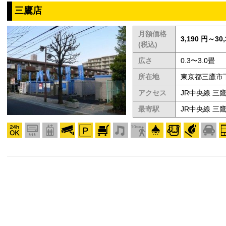
三鷹店
月額価格
3,190 円～30,
(税込)
広さ
0.3〜3.0畳
所在地
東京都三鷹市下
アクセス
JR中央線 三
最寄駅
JR中央線 三