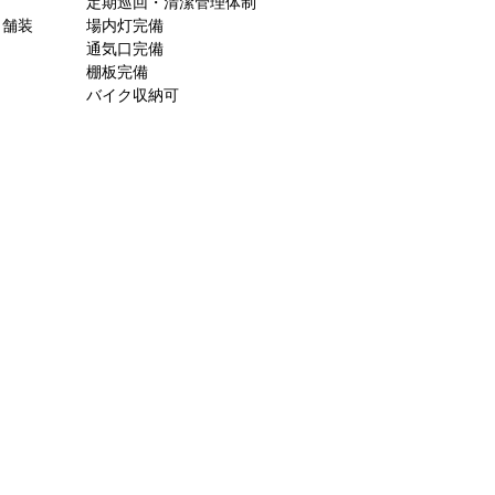
定期巡回・清潔管理体制
ト舗装
場内灯完備
通気口完備
棚板完備
バイク収納可