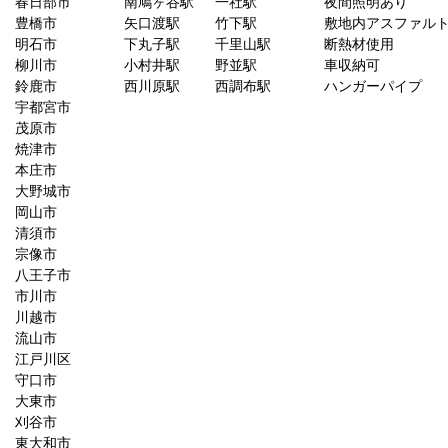
春日部市
南鳩ヶ谷駅
一社駅
夜間照明あり
豊橋市
矢口渡駅
竹下駅
敷地内アスファル
明石市
下丸子駅
千里山駅
断熱材使用
柳川市
小村井駅
野並駅
車収納可
鈴鹿市
西川原駅
西調布駅
ハンガーパイプ
宇都宮市
茂原市
焼津市
本庄市
大野城市
岡山市
清須市
宗像市
八王子市
市川市
川越市
流山市
江戸川区
守口市
大東市
刈谷市
東大和市