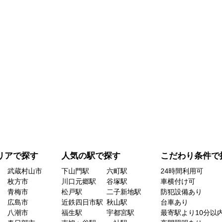
リアで探す
人気の駅で探す
こだわり条件で
武蔵村山市
下山門駅
六町駅
24時間利用可
枚方市
川口元郷駅
谷塚駅
車横付け可
青梅市
松戸駅
二子新地駅
防犯設備あり
広島市
近鉄四日市駅
秋山駅
台車あり
八潮市
福生駅
宇都宮駅
最寄駅より10分以