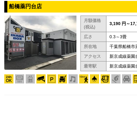
船橋薬円台店
月額価格
3,190 円～17,
(税込)
広さ
0.3～3畳
所在地
千葉県船橋市薬
アクセス
新京成線薬園
最寄駅
新京成線薬園