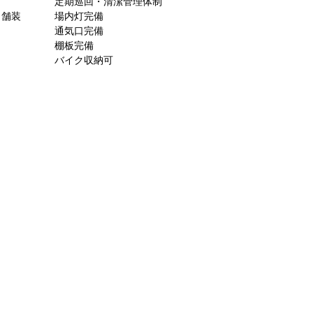
定期巡回・清潔管理体制
ト舗装
場内灯完備
通気口完備
棚板完備
バイク収納可