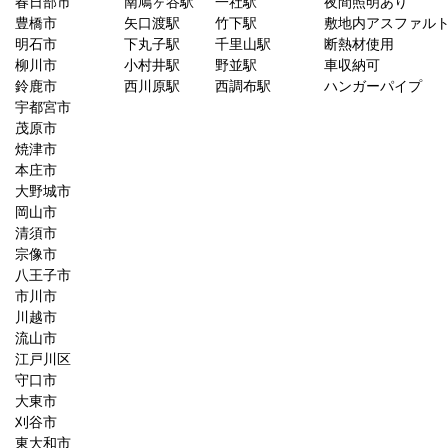
春日部市
南鳩ヶ谷駅
一社駅
夜間照明あり
豊橋市
矢口渡駅
竹下駅
敷地内アスファル
明石市
下丸子駅
千里山駅
断熱材使用
柳川市
小村井駅
野並駅
車収納可
鈴鹿市
西川原駅
西調布駅
ハンガーパイプ
宇都宮市
茂原市
焼津市
本庄市
大野城市
岡山市
清須市
宗像市
八王子市
市川市
川越市
流山市
江戸川区
守口市
大東市
刈谷市
東大和市