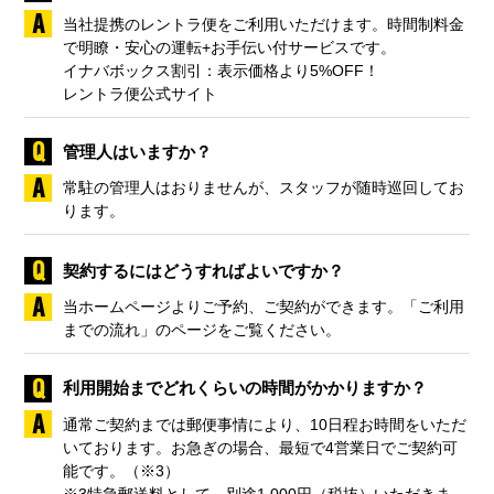
当社提携のレントラ便をご利用いただけます。時間制料金
で明瞭・安心の運転+お手伝い付サービスです。
イナバボックス割引：表示価格より5%OFF！
レントラ便公式サイト
管理人はいますか？
常駐の管理人はおりませんが、スタッフが随時巡回してお
ります。
契約するにはどうすればよいですか？
当ホームページよりご予約、ご契約ができます。「
ご利用
までの流れ
」のページをご覧ください。
利用開始までどれくらいの時間がかかりますか？
通常ご契約までは郵便事情により、10日程お時間をいただ
いております。お急ぎの場合、最短で4営業日でご契約可
能です。（※3）
※3特急郵送料として、別途1,000円（税抜）いただきま