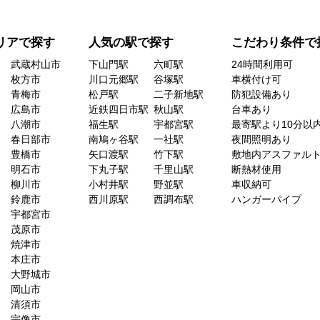
リアで探す
人気の駅で探す
こだわり条件で
武蔵村山市
下山門駅
六町駅
24時間利用可
枚方市
川口元郷駅
谷塚駅
車横付け可
青梅市
松戸駅
二子新地駅
防犯設備あり
広島市
近鉄四日市駅
秋山駅
台車あり
八潮市
福生駅
宇都宮駅
最寄駅より10分以
春日部市
南鳩ヶ谷駅
一社駅
夜間照明あり
豊橋市
矢口渡駅
竹下駅
敷地内アスファル
明石市
下丸子駅
千里山駅
断熱材使用
柳川市
小村井駅
野並駅
車収納可
鈴鹿市
西川原駅
西調布駅
ハンガーパイプ
宇都宮市
茂原市
焼津市
本庄市
大野城市
岡山市
清須市
宗像市