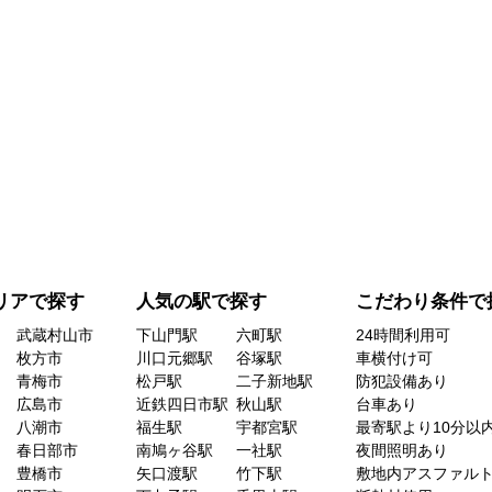
リアで探す
人気の駅で探す
こだわり条件で
武蔵村山市
下山門駅
六町駅
24時間利用可
枚方市
川口元郷駅
谷塚駅
車横付け可
青梅市
松戸駅
二子新地駅
防犯設備あり
広島市
近鉄四日市駅
秋山駅
台車あり
八潮市
福生駅
宇都宮駅
最寄駅より10分以
春日部市
南鳩ヶ谷駅
一社駅
夜間照明あり
豊橋市
矢口渡駅
竹下駅
敷地内アスファル