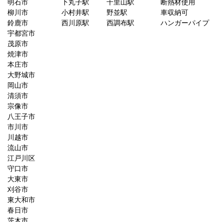
明石市
下丸子駅
千里山駅
断熱材使用
柳川市
小村井駅
野並駅
車収納可
鈴鹿市
西川原駅
西調布駅
ハンガーパイプ
宇都宮市
茂原市
焼津市
本庄市
大野城市
岡山市
清須市
宗像市
八王子市
市川市
川越市
流山市
江戸川区
守口市
大東市
刈谷市
東大和市
春日市
茨木市