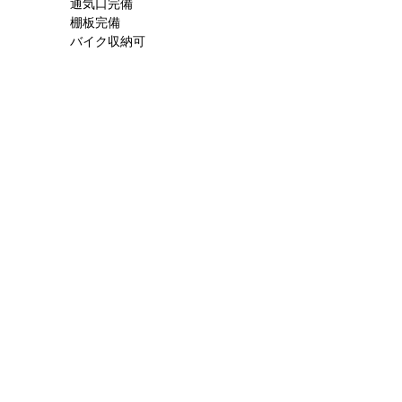
通気口完備
棚板完備
バイク収納可