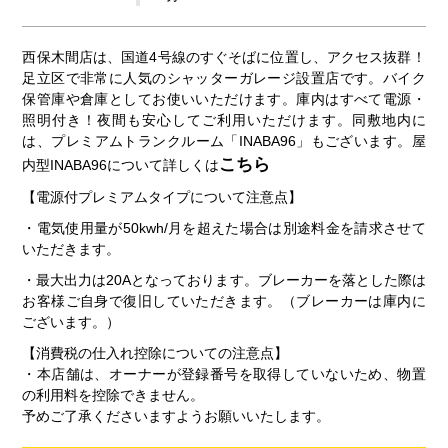
西保木間店は、国道4号線のすぐそばに位置し、アクセス抜群！
足立区で非常に人気のシャッターガレージ設置店です。バイク
保管庫や倉庫としてお使いいただけます。庫内はすべて電源・
照明付き！夜間も安心してご利用いただけます。同敷地内に
は、プレミアムトランクルーム「INABA96」もございます。屋
こちら
内型INABA96について詳しくは
【電源付プレミアムタイプについて注意点】
・電気使用量が50kwh/月を超えた場合は別途料金を請求させて
いただきます。
・最大出力は20Aとなっております。ブレーカーを落とした際は
お客様ご自身で復旧していただきます。（ブレーカーは庫内に
ございます。）
【消費税の仕入れ控除についての注意点】
・本店舗は、オーナーが登録番号を取得していないため、物置
の利用料を控除できません。
予めご了承くださいますようお願いいたします。