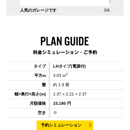
2/6
人気のガレージです
3/6
庫内コン
LHタイプ
(電源付)
2
3.03 m
約 1.9 畳
1.37 × 2.21 × 2.37
15,180 円
※