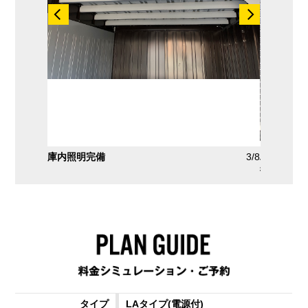
2/8
庫内照明完備
3/8
バイク盗
部機種の
LAタイプ
(電源付)