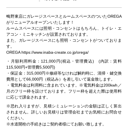
鴫野東店にガレージスペースとルームスペースのついたOREGA
がリニューアルオープンいたします！
ルームスペースには照明・コンセントはもちろん、トイレ・エ
アコン・ミニキッチンが設置されております。
また、ガレージスペースにも照明・コンセントがついておりま
す。
OREGA
https://www.inaba-create.co.jp/orega/
・月額利用料金：121,000円(税込・管理費込) (内訳：賃料
115,500円+管理費5,500円)
・保証金：315,000円※修繕等なければ解約時に、清掃・鍵交換
費用として66,000円（税込み）を差し引いて返金致します。
・電気料金は利用料に含まれています。※電気料金は200kwh／
月のフリー枠を設けております。フリー枠を超えた際は使用料
に応じで課金されます。
※恐れ入りますが、見積シミュレーションの金額は正しく算出
されません。詳しいお見積りは管理会社までお気軽にお問合せ
ください。
※水道開栓の手続きはご契約者様にてお願い致します。