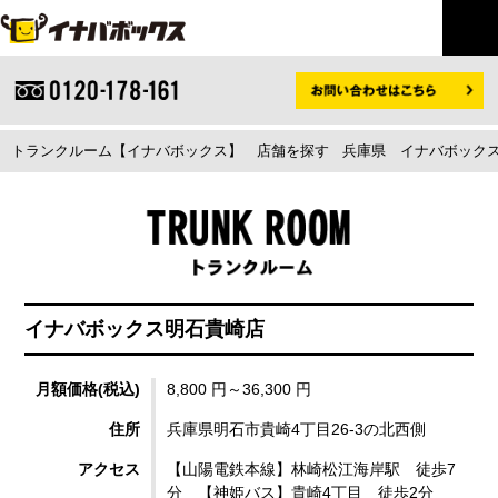
トランクルーム【イナバボックス】
店舗を探す
兵庫県
イナバボックス
イナバボックス明石貴崎店
月額価格(税込)
8,800 円～36,300 円
住所
兵庫県明石市貴崎4丁目26-3の北西側
アクセス
【山陽電鉄本線】林崎松江海岸駅 徒歩7
分 【神姫バス】貴崎4丁目 徒歩2分