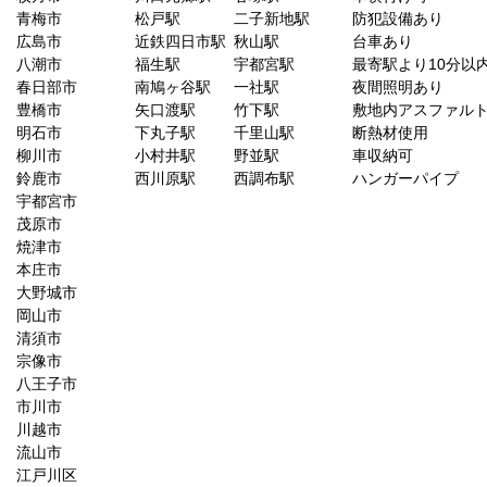
青梅市
松戸駅
二子新地駅
防犯設備あり
広島市
近鉄四日市駅
秋山駅
台車あり
八潮市
福生駅
宇都宮駅
最寄駅より10分以
春日部市
南鳩ヶ谷駅
一社駅
夜間照明あり
豊橋市
矢口渡駅
竹下駅
敷地内アスファル
明石市
下丸子駅
千里山駅
断熱材使用
柳川市
小村井駅
野並駅
車収納可
鈴鹿市
西川原駅
西調布駅
ハンガーパイプ
宇都宮市
茂原市
焼津市
本庄市
大野城市
岡山市
清須市
宗像市
八王子市
市川市
川越市
流山市
江戸川区