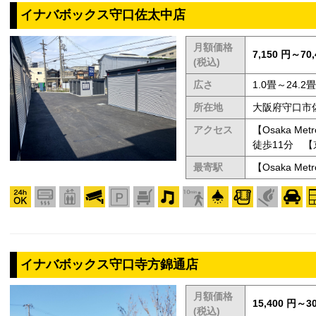
イナバボックス守口佐太中店
月額価格
7,150 円～70,
(税込)
広さ
1.0畳～24.2畳
所在地
大阪府守口市佐
アクセス
【Osaka 
徒歩11分 
最寄駅
【Osaka 
イナバボックス守口寺方錦通店
月額価格
15,400 円～30
(税込)