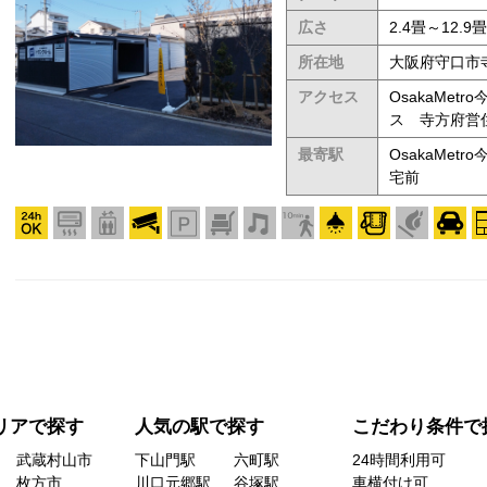
広さ
2.4畳～12.9畳
所在地
大阪府守口市寺
アクセス
OsakaMe
ス 寺方府営
最寄駅
OsakaMe
宅前
リアで探す
人気の駅で探す
こだわり条件で
武蔵村山市
下山門駅
六町駅
24時間利用可
枚方市
川口元郷駅
谷塚駅
車横付け可