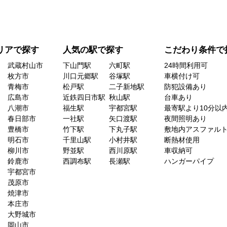
リアで探す
人気の駅で探す
こだわり条件で
武蔵村山市
下山門駅
六町駅
24時間利用可
枚方市
川口元郷駅
谷塚駅
車横付け可
青梅市
松戸駅
二子新地駅
防犯設備あり
広島市
近鉄四日市駅
秋山駅
台車あり
八潮市
福生駅
宇都宮駅
最寄駅より10分以
春日部市
一社駅
矢口渡駅
夜間照明あり
豊橋市
竹下駅
下丸子駅
敷地内アスファル
明石市
千里山駅
小村井駅
断熱材使用
柳川市
野並駅
西川原駅
車収納可
鈴鹿市
西調布駅
長瀬駅
ハンガーパイプ
宇都宮市
茂原市
焼津市
本庄市
大野城市
岡山市