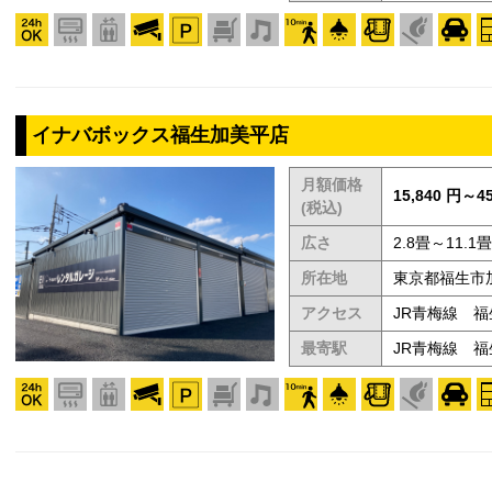
イナバボックス福生加美平店
月額価格
15,840 円～45
(税込)
広さ
2.8畳～11.1畳
所在地
東京都福生市加
アクセス
JR青梅線 
最寄駅
JR青梅線 福