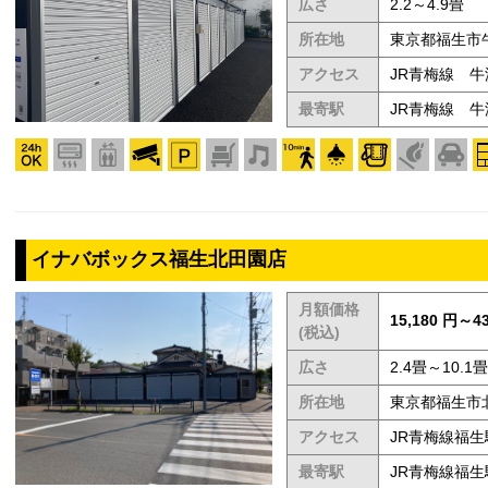
広さ
2.2～4.9畳
所在地
東京都福生市牛
アクセス
JR青梅線 牛
最寄駅
JR青梅線 牛
イナバボックス福生北田園店
月額価格
15,180 円～43
(税込)
広さ
2.4畳～10.1畳
所在地
東京都福生市北
アクセス
JR青梅線福生
最寄駅
JR青梅線福生