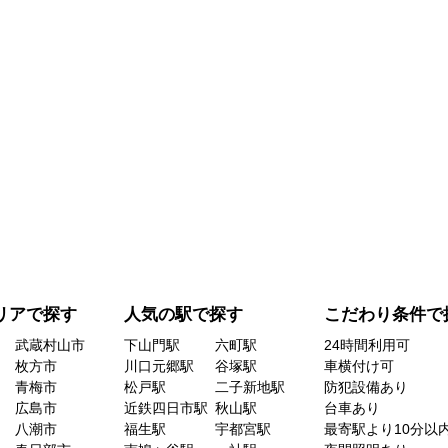
リアで探す
人気の駅で探す
こだわり条件で
武蔵村山市
下山門駅
六町駅
24時間利用可
枚方市
川口元郷駅
谷塚駅
車横付け可
青梅市
松戸駅
二子新地駅
防犯設備あり
広島市
近鉄四日市駅
秋山駅
台車あり
八潮市
福生駅
宇都宮駅
最寄駅より10分以