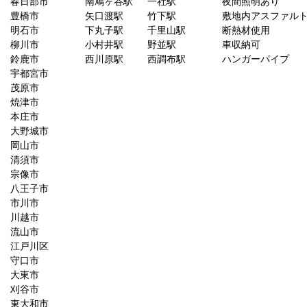
春日部市
南鳩ヶ谷駅
一社駅
夜間照明あり
豊橋市
矢口渡駅
竹下駅
敷地内アスファル
明石市
下丸子駅
千里山駅
断熱材使用
柳川市
小村井駅
野並駅
車収納可
鈴鹿市
西川原駅
西調布駅
ハンガーパイプ
宇都宮市
茂原市
焼津市
本庄市
大野城市
岡山市
清須市
宗像市
八王子市
市川市
川越市
流山市
江戸川区
守口市
大東市
刈谷市
東大和市