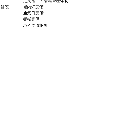
定期巡回・清潔管理体制
ト舗装
場内灯完備
通気口完備
棚板完備
バイク収納可