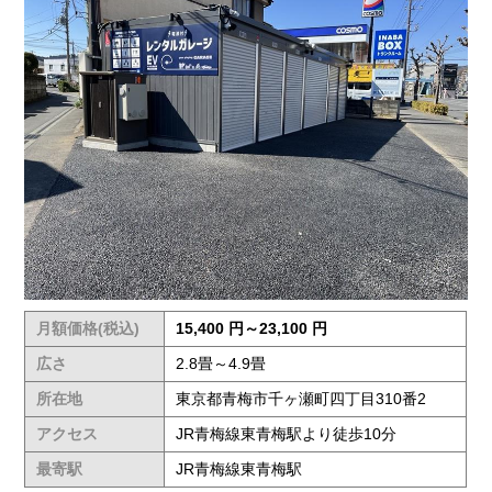
月額価格(税込)
15,400 円～23,100 円
広さ
2.8畳～4.9畳
所在地
東京都青梅市千ヶ瀬町四丁目310番2
アクセス
JR青梅線東青梅駅より徒歩10分
最寄駅
JR青梅線東青梅駅