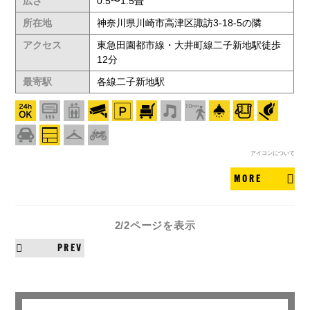
広さ
0.5〜1.5畳
所在地
神奈川県川崎市高津区諏訪3-18-5の隣
アクセス
東急田園都市線・大井町線二子新地駅徒歩
12分
最寄駅
各線二子新地駅
アイコンについて
MORE
2/2ページ
を表示
PREV