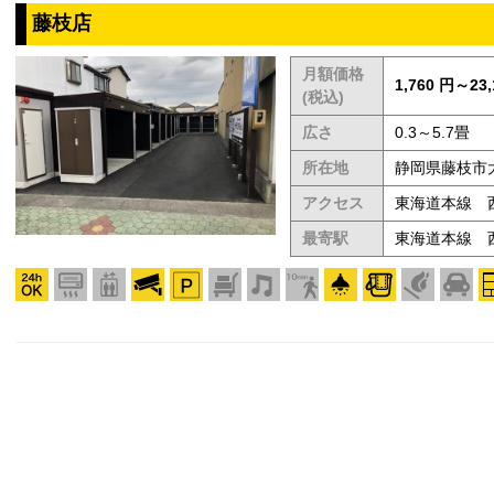
藤枝店
月額価格
1,760 円～23,
(税込)
広さ
0.3～5.7畳
所在地
静岡県藤枝市大
アクセス
東海道本線 西
最寄駅
東海道本線 