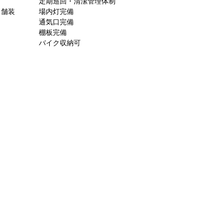
定期巡回・清潔管理体制
ト舗装
場内灯完備
通気口完備
棚板完備
バイク収納可