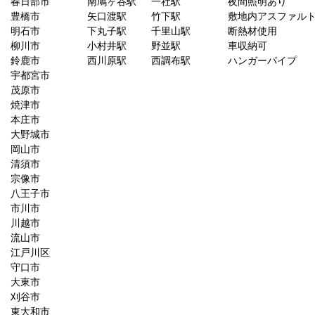
春日部市
南鳩ヶ谷駅
一社駅
夜間照明あり
豊橋市
矢口渡駅
竹下駅
敷地内アスファル
明石市
下丸子駅
千里山駅
断熱材使用
柳川市
小村井駅
野並駅
車収納可
鈴鹿市
西川原駅
西調布駅
ハンガーパイプ
宇都宮市
茂原市
焼津市
本庄市
大野城市
岡山市
清須市
宗像市
八王子市
市川市
川越市
流山市
江戸川区
守口市
大東市
刈谷市
東大和市