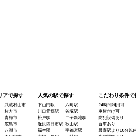
リアで探す
人気の駅で探す
こだわり条件で
武蔵村山市
下山門駅
六町駅
24時間利用可
枚方市
川口元郷駅
谷塚駅
車横付け可
青梅市
松戸駅
二子新地駅
防犯設備あり
広島市
近鉄四日市駅
秋山駅
台車あり
八潮市
福生駅
宇都宮駅
最寄駅より10分以