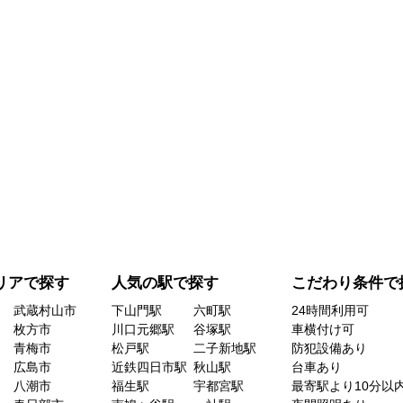
リアで探す
人気の駅で探す
こだわり条件で
武蔵村山市
下山門駅
六町駅
24時間利用可
枚方市
川口元郷駅
谷塚駅
車横付け可
青梅市
松戸駅
二子新地駅
防犯設備あり
広島市
近鉄四日市駅
秋山駅
台車あり
八潮市
福生駅
宇都宮駅
最寄駅より10分以