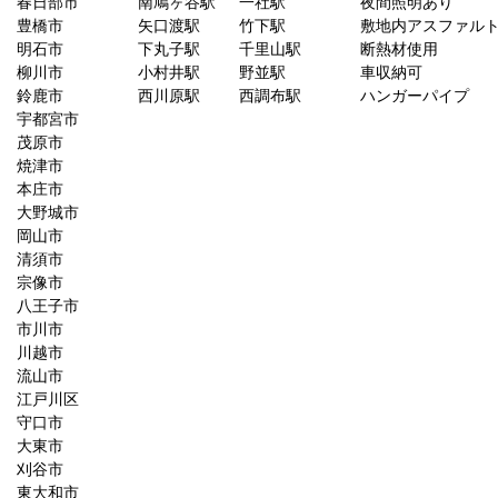
春日部市
南鳩ヶ谷駅
一社駅
夜間照明あり
豊橋市
矢口渡駅
竹下駅
敷地内アスファル
明石市
下丸子駅
千里山駅
断熱材使用
柳川市
小村井駅
野並駅
車収納可
鈴鹿市
西川原駅
西調布駅
ハンガーパイプ
宇都宮市
茂原市
焼津市
本庄市
大野城市
岡山市
清須市
宗像市
八王子市
市川市
川越市
流山市
江戸川区
守口市
大東市
刈谷市
東大和市