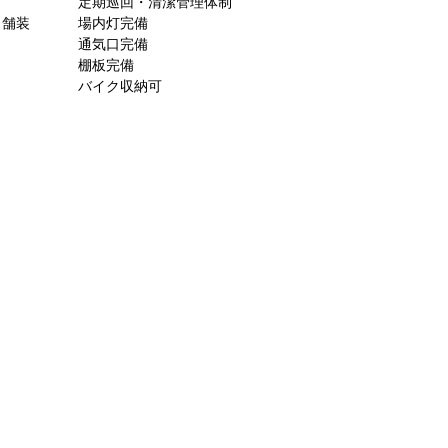
定期巡回・清潔管理体制
ト舗装
場内灯完備
通気口完備
棚板完備
バイク収納可