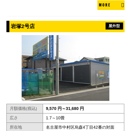
MORE
岩塚2号店
屋外型
月額価格(税込)
9,570 円～31,680 円
広さ
1.7～10畳
所在地
名古屋市中村区烏森4丁目42番の対面