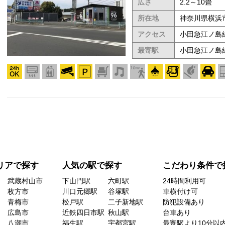
広さ
2.2～10畳
所在地
神奈川県横浜市
アクセス
小田急江ノ島線
最寄駅
小田急江ノ島
リアで探す
人気の駅で探す
こだわり条件で
武蔵村山市
下山門駅
六町駅
24時間利用可
枚方市
川口元郷駅
谷塚駅
車横付け可
青梅市
松戸駅
二子新地駅
防犯設備あり
広島市
近鉄四日市駅
秋山駅
台車あり
八潮市
福生駅
宇都宮駅
最寄駅より10分以