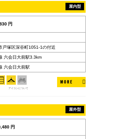
屋内型
830 円
戸塚区深谷町1051-1の付近
 六会日大前駅3.3km
線 六会日大前駅
MORE
アイコンについて
屋外型
,480 円