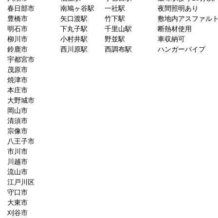
春日部市
南鳩ヶ谷駅
一社駅
夜間照明あり
豊橋市
矢口渡駅
竹下駅
敷地内アスファル
明石市
下丸子駅
千里山駅
断熱材使用
柳川市
小村井駅
野並駅
車収納可
鈴鹿市
西川原駅
西調布駅
ハンガーパイプ
宇都宮市
茂原市
焼津市
本庄市
大野城市
岡山市
清須市
宗像市
八王子市
市川市
川越市
流山市
江戸川区
守口市
大東市
刈谷市