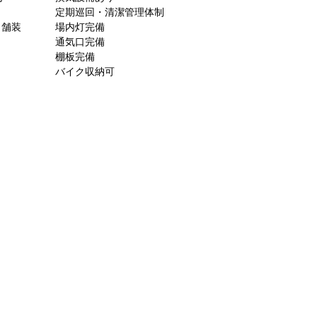
定期巡回・清潔管理体制
ト舗装
場内灯完備
通気口完備
棚板完備
バイク収納可