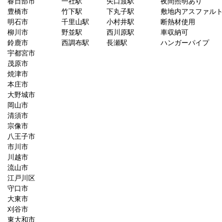
春日部市
一社駅
矢口渡駅
夜間照明あり
豊橋市
竹下駅
下丸子駅
敷地内アスファル
明石市
千里山駅
小村井駅
断熱材使用
柳川市
野並駅
西川原駅
車収納可
鈴鹿市
西調布駅
長瀬駅
ハンガーパイプ
宇都宮市
茂原市
焼津市
本庄市
大野城市
岡山市
清須市
宗像市
八王子市
市川市
川越市
流山市
江戸川区
守口市
大東市
刈谷市
東大和市