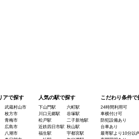
リアで探す
人気の駅で探す
こだわり条件で
武蔵村山市
下山門駅
六町駅
24時間利用可
枚方市
川口元郷駅
谷塚駅
車横付け可
青梅市
松戸駅
二子新地駅
防犯設備あり
広島市
近鉄四日市駅
秋山駅
台車あり
八潮市
福生駅
宇都宮駅
最寄駅より10分以