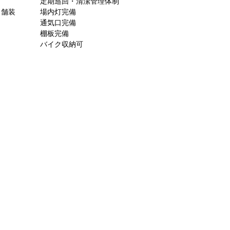
定期巡回・清潔管理体制
ト舗装
場内灯完備
通気口完備
棚板完備
バイク収納可