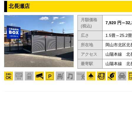
北長瀬店
月額価格
7,920 円～32,
(税込)
広さ
1.5畳～25.2畳
所在地
岡山市北区北長
アクセス
山陽本線 北
最寄駅
山陽本線 北