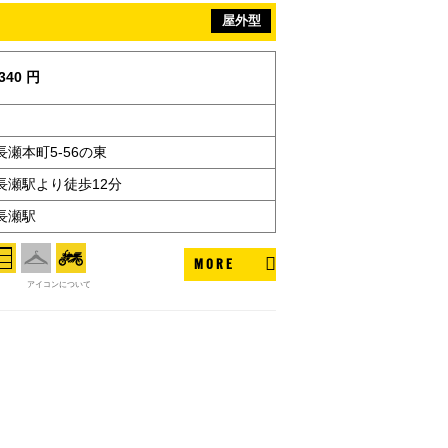
屋外型
340 円
瀬本町5-56の東
長瀬駅より徒歩12分
長瀬駅
MORE
アイコンについて