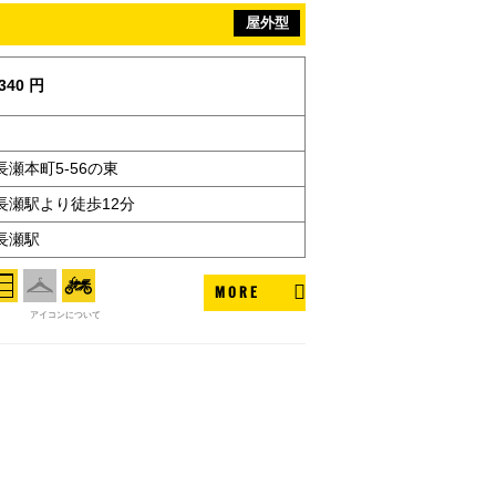
屋外型
340 円
瀬本町5-56の東
長瀬駅より徒歩12分
長瀬駅
MORE
アイコンについて