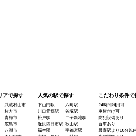
リアで探す
人気の駅で探す
こだわり条件で
武蔵村山市
下山門駅
六町駅
24時間利用可
枚方市
川口元郷駅
谷塚駅
車横付け可
青梅市
松戸駅
二子新地駅
防犯設備あり
広島市
近鉄四日市駅
秋山駅
台車あり
八潮市
福生駅
宇都宮駅
最寄駅より10分以