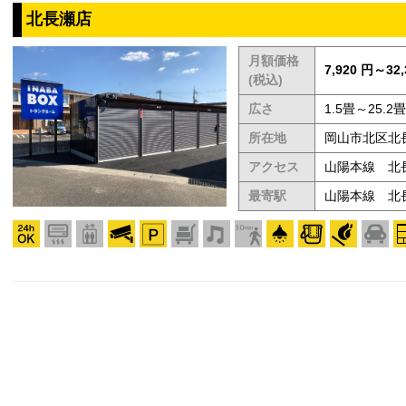
北長瀬店
月額価格
7,920 円～32,
(税込)
広さ
1.5畳～25.2畳
所在地
岡山市北区北長
アクセス
山陽本線 北
最寄駅
山陽本線 北