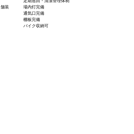
定期巡回・清潔管理体制
ト舗装
場内灯完備
通気口完備
棚板完備
バイク収納可