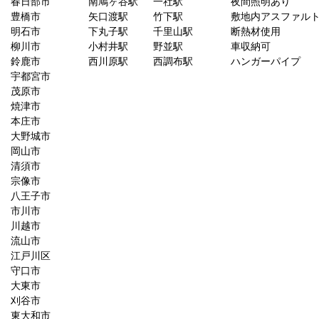
春日部市
南鳩ヶ谷駅
一社駅
夜間照明あり
豊橋市
矢口渡駅
竹下駅
敷地内アスファル
明石市
下丸子駅
千里山駅
断熱材使用
柳川市
小村井駅
野並駅
車収納可
鈴鹿市
西川原駅
西調布駅
ハンガーパイプ
宇都宮市
茂原市
焼津市
本庄市
大野城市
岡山市
清須市
宗像市
八王子市
市川市
川越市
流山市
江戸川区
守口市
大東市
刈谷市
東大和市