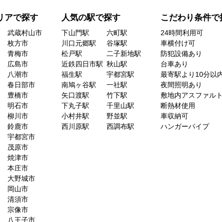
リアで探す
人気の駅で探す
こだわり条件で
武蔵村山市
下山門駅
六町駅
24時間利用可
枚方市
川口元郷駅
谷塚駅
車横付け可
青梅市
松戸駅
二子新地駅
防犯設備あり
広島市
近鉄四日市駅
秋山駅
台車あり
八潮市
福生駅
宇都宮駅
最寄駅より10分以
春日部市
南鳩ヶ谷駅
一社駅
夜間照明あり
豊橋市
矢口渡駅
竹下駅
敷地内アスファル
明石市
下丸子駅
千里山駅
断熱材使用
柳川市
小村井駅
野並駅
車収納可
鈴鹿市
西川原駅
西調布駅
ハンガーパイプ
宇都宮市
茂原市
焼津市
本庄市
大野城市
岡山市
清須市
宗像市
八王子市