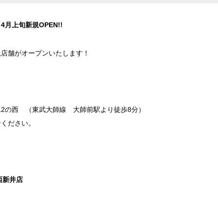
月上旬新規OPEN!!
規店舗がオープンいたします！
！
-12の西 （東武大師線 大師前駅より徒歩8分）
せください。
西新井店