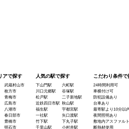
リアで探す
人気の駅で探す
こだわり条件で
武蔵村山市
下山門駅
六町駅
24時間利用可
枚方市
川口元郷駅
谷塚駅
車横付け可
青梅市
松戸駅
二子新地駅
防犯設備あり
広島市
近鉄四日市駅
秋山駅
台車あり
八潮市
福生駅
宇都宮駅
最寄駅より10分以
春日部市
一社駅
矢口渡駅
夜間照明あり
豊橋市
竹下駅
下丸子駅
敷地内アスファル
明石市
千里山駅
小村井駅
断熱材使用