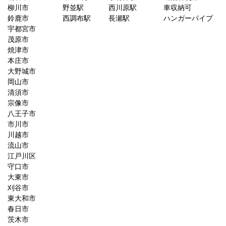
柳川市
野並駅
西川原駅
車収納可
鈴鹿市
西調布駅
長瀬駅
ハンガーパイプ
宇都宮市
茂原市
焼津市
本庄市
大野城市
岡山市
清須市
宗像市
八王子市
市川市
川越市
流山市
江戸川区
守口市
大東市
刈谷市
東大和市
春日市
茨木市