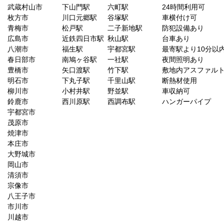
武蔵村山市
下山門駅
六町駅
24時間利用可
枚方市
川口元郷駅
谷塚駅
車横付け可
青梅市
松戸駅
二子新地駅
防犯設備あり
広島市
近鉄四日市駅
秋山駅
台車あり
八潮市
福生駅
宇都宮駅
最寄駅より10分以
春日部市
南鳩ヶ谷駅
一社駅
夜間照明あり
豊橋市
矢口渡駅
竹下駅
敷地内アスファル
明石市
下丸子駅
千里山駅
断熱材使用
柳川市
小村井駅
野並駅
車収納可
鈴鹿市
西川原駅
西調布駅
ハンガーパイプ
宇都宮市
茂原市
焼津市
本庄市
大野城市
岡山市
清須市
宗像市
八王子市
市川市
川越市