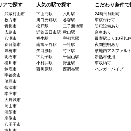
リアで探す
人気の駅で探す
こだわり条件で
武蔵村山市
下山門駅
六町駅
24時間利用可
枚方市
川口元郷駅
谷塚駅
車横付け可
青梅市
松戸駅
二子新地駅
防犯設備あり
広島市
近鉄四日市駅
秋山駅
台車あり
八潮市
福生駅
宇都宮駅
最寄駅より10分以
春日部市
南鳩ヶ谷駅
一社駅
夜間照明あり
豊橋市
矢口渡駅
竹下駅
敷地内アスファル
明石市
下丸子駅
千里山駅
断熱材使用
柳川市
小村井駅
野並駅
車収納可
鈴鹿市
西川原駅
西調布駅
ハンガーパイプ
宇都宮市
茂原市
焼津市
本庄市
大野城市
岡山市
清須市
宗像市
八王子市
市川市