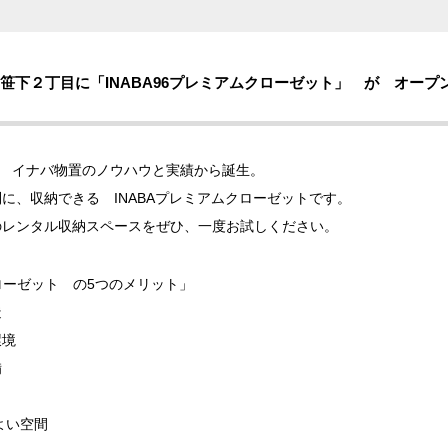
区笹下２丁目に
「INABA96プレミアムクローゼット」
が オープン
の イナバ物置のノウハウと実績から誕生。
に、収納できる INABAプレミアムクローゼットです。
のレンタル収納スペースをぜひ、一度お試しください。
クローゼット の5つのメリット」
造
環境
備
よい空間