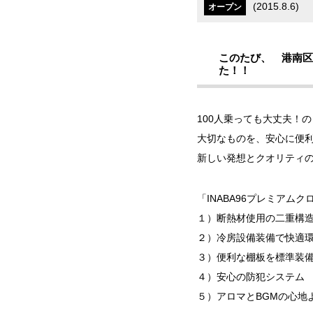
(
2015.8.6
)
オープン
このたび、 港南
た！！
100人乗っても大丈夫！
大切なものを、安心に便利
新しい発想とクオリティ
「INABA96プレミアム
１）断熱材使用の二重構
２）冷房設備装備で快適
３）便利な棚板を標準装
４）安心の防犯システム
５）アロマとBGMの心地